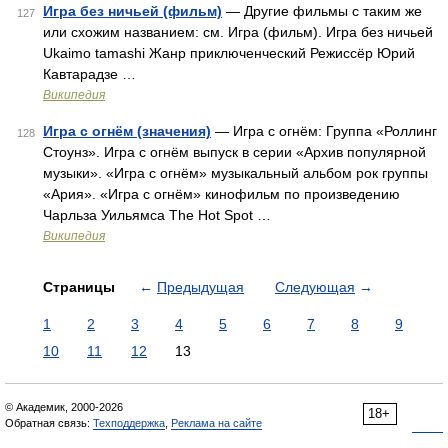
Игра без ничьей (фильм)
— Другие фильмы с таким же
127
или схожим названием: см. Игра (фильм). Игра без ничьей
Ukaimo tamashi Жанр приключенческий Режиссёр Юрий
Кавтарадзе …
Википедия
Игра с огнём (значения)
— Игра с огнём: Группа «Роллинг
128
Стоунз». Игра с огнём выпуск в серии «Архив популярной
музыки». «Игра с огнём» музыкальный альбом рок группы
«Ария». «Игра с огнём» кинофильм по произведению
Чарльза Уильямса The Hot Spot …
Википедия
Страницы
←
Предыдущая
Следующая
→
1
2
3
4
5
6
7
8
9
10
11
12
13
© Академик, 2000-2026
18+
Обратная связь:
Техподдержка
,
Реклама на сайте